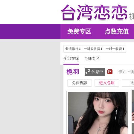
免费专区
点数充值
业绩排行
一对多收费
一对一收费
全部在線
台妹专区
梔羽
休息中
最近上线
免費視訊
进入包厢
送