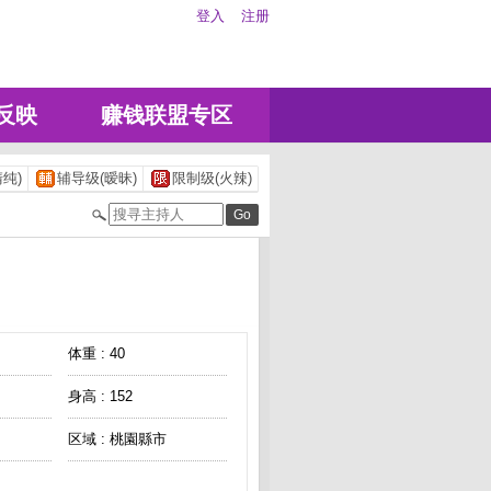
登入
注册
反映
赚钱联盟专区
纯)
辅导级(暧昧)
限制级(火辣)
体重 : 40
身高 : 152
区域 : 桃園縣市