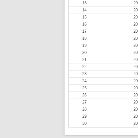
13
20
14
20
15
20
16
20
17
20
18
20
19
20
20
20
21
20
22
20
23
20
24
20
25
20
26
20
27
20
28
20
29
20
30
20