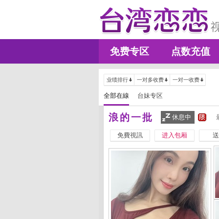
免费专区
点数充值
业绩排行
一对多收费
一对一收费
全部在線
台妹专区
浪的一批
休息中
免費視訊
进入包厢
送