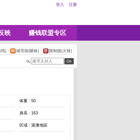
登入
注册
反映
赚钱联盟专区
纯)
辅导级(暧昧)
限制级(火辣)
体重 : 50
身高 : 163
区域 : 港澳地區