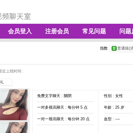
会员登入
注册会员
常见问题
问题
指数
普通级(清
最近上线时间 :
礼
免费文字聊天 :
關閉
性别 : 女性
一对多视讯聊天 :
每分钟 5 点
年龄 : 25 岁
一对一视讯聊天 :
每分钟 20 点
血型 : ----